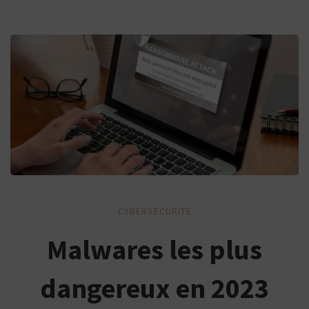
Malwares
CYBERSÉCURITÉ
les
Malwares les plus
plus
dangereux en 2023
dangereux