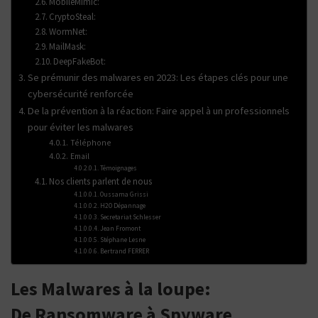
MobileMimic:
CryptoSteal:
WormNet:
MailMask:
DeepFakeBot:
Se prémunir des malwares en 2023: Les étapes clés pour une
cybersécurité renforcée
De la prévention à la réaction: Faire appel à un professionnels
pour éviter les malwares
Téléphone
Email
Témoignages
Nos clients parlent de nous
Oussama Grissi
H2O Dépannage
Secretariat Schlesser
Jean Fromont
Stéphane Lesne
Bertrand FERRER
Les Malwares à la loupe:
De Ransomware à Spyware,