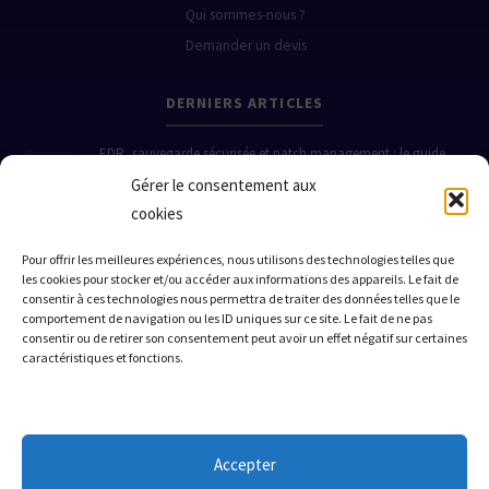
Qui sommes-nous ?
Demander un devis
DERNIERS ARTICLES
EDR, sauvegarde sécurisée et patch management : le guide
pratique pour protéger votre PME en 2026
Gérer le consentement aux
19 Juin 2026
cookies
Comment de vraies PME ont évité le pire grâce à l'EDR, la
sauvegarde sécurisée et le patch management
Pour offrir les meilleures expériences, nous utilisons des technologies telles que
les cookies pour stocker et/ou accéder aux informations des appareils. Le fait de
19 Juin 2026
consentir à ces technologies nous permettra de traiter des données telles que le
Quand la cybersécurité sauve (ou coule) une PME : 3 histoires
comportement de navigation ou les ID uniques sur ce site. Le fait de ne pas
vraies sur l'EDR, la sauvegarde et le patch management
consentir ou de retirer son consentement peut avoir un effet négatif sur certaines
caractéristiques et fonctions.
18 Juin 2026
ZONE D'INTERVENTION
Accepter
Nice
Monaco
Cannes
Antibes
Grasse
Menton