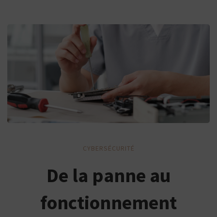
De
CYBERSÉCURITÉ
la
De la panne au
panne
fonctionnement
au