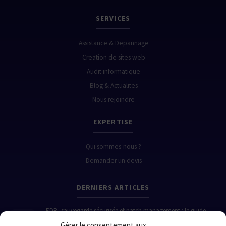
SERVICES
Assistance & Depannage
Creation de sites web
Audit informatique
Blog & Actualites
Nous rejoindre
EXPERTISE
Qui sommes-nous ?
Demander un devis
DERNIERS ARTICLES
EDR, sauvegarde sécurisée et patch management : le guide
pratique pour protéger votre PME en 2026
Gérer le consentement aux