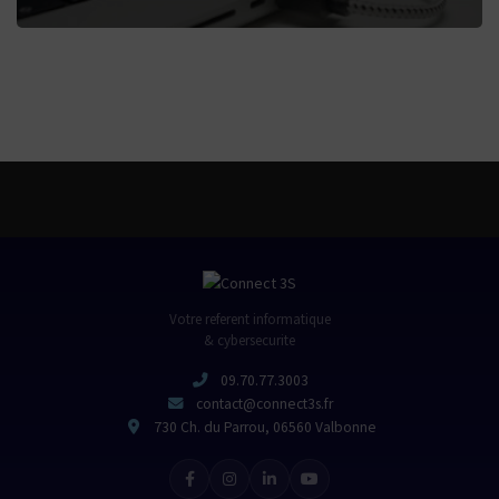
Votre referent informatique
& cybersecurite
09.70.77.3003
contact@connect3s.fr
730 Ch. du Parrou, 06560 Valbonne