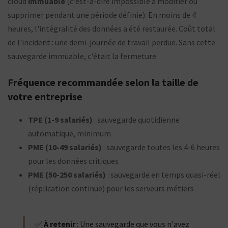
cloud
immuable
(c'est-à-dire impossible à modifier ou
supprimer pendant une période définie). En moins de 4
heures, l'intégralité des données a été restaurée. Coût total
de l'incident : une demi-journée de travail perdue. Sans cette
sauvegarde immuable, c'était la fermeture.
Fréquence recommandée selon la taille de
votre entreprise
TPE (1-9 salariés)
: sauvegarde quotidienne
automatique, minimum
PME (10-49 salariés)
: sauvegarde toutes les 4-6 heures
pour les données critiques
PME (50-250 salariés)
: sauvegarde en temps quasi-réel
(réplication continue) pour les serveurs métiers
✅
À retenir
: Une sauvegarde que vous n'avez