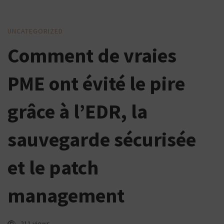
Comment
UNCATEGORIZED
Comment de vraies
de
vraies
PME ont évité le pire
PME
ont
grâce à l’EDR, la
évité
sauvegarde sécurisée
le
pire
et le patch
grâce
management
à
l’EDR,
211 views