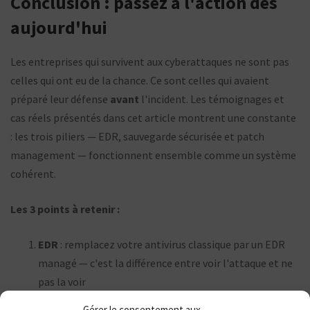
Conclusion : passez à l'action dès
aujourd'hui
Les entreprises qui survivent aux cyberattaques ne sont pas
celles qui ont eu de la chance. Ce sont celles qui avaient
préparé leur défense
avant
l'incident. Les témoignages et
cas réels présentés dans cet article montrent une constante
: les trois piliers — EDR, sauvegarde sécurisée et patch
management — fonctionnent ensemble comme un système
cohérent.
Les 3 points à retenir :
EDR
: remplacez votre antivirus classique par un EDR
managé — c'est la différence entre voir l'attaque et ne
pas la voir
Sauvegarde sécurisée
: appliquez la règle 3-2-1,
Gérer le consentement aux