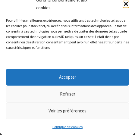
ajoutez une copie immuable, et
testez votre
cookies
restauration chaque mois
Patch Management
: automatisez vos mises à jour et
Pour offrir les meilleures expériences, nous utilisons des technologies telles que
les cookies pour stocker et/ou accéder aux informations des appareils. Le fait de
auditez vos logiciels non patchés dès cette semaine
consentir à ces technologies nous permettra de traiter des données telles que le
comportement de navigation ou les ID uniques sur ce site. Le fait de ne pas
Vous n'avez pas besoin d'être expert en informatique pour
consentir ou de retirer son consentement peut avoir un effet négatif sur certaines
caractéristiques et fonctions.
protéger votre entreprise. Vous avez besoin d'un partenaire
de confiance qui comprend votre métier et vos contraintes.
👉 Faites évaluer votre niveau de protection actuel par
Accepter
un expert cybersécurité.
Un audit de sécurité initial est
souvent gratuit ou peu coûteux, et peut littéralement sauver
Refuser
votre entreprise. Ne laissez pas la porte ouverte.
Voir les préférences
Questions fréquentes (FAQ)
Politique de cookies