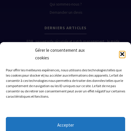
Qui sommes-nous ?
Demander un devis
DERNIERS ARTICLES
EDR, sauvegarde sécurisée et patch management : le guide
pratique pour protéger votre PME en 2026
Gérer le consentement aux
19 Juin 2026
cookies
Comment de vraies PME ont évité le pire grâce à l'EDR, la
sauvegarde sécurisée et le patch management
Pour offrir les meilleures expériences, nous utilisons des technologies telles que
les cookies pour stocker et/ou accéder aux informations des appareils. Le fait de
19 Juin 2026
consentir à ces technologies nous permettra de traiter des données telles que le
Quand la cybersécurité sauve (ou coule) une PME : 3 histoires
comportement de navigation ou les ID uniques sur ce site. Le fait de ne pas
vraies sur l'EDR, la sauvegarde et le patch management
consentir ou de retirer son consentement peut avoir un effet négatif sur certaines
caractéristiques et fonctions.
18 Juin 2026
ZONE D'INTERVENTION
Accepter
Nice
Monaco
Cannes
Antibes
Grasse
Menton