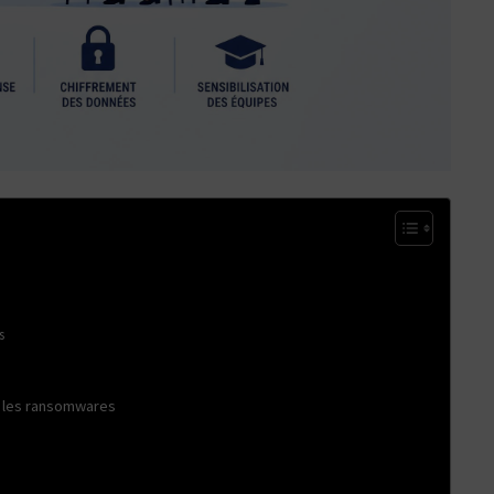
s
re les ransomwares