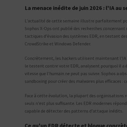
La menace inédite de juin 2026 : l'IA au 
L'actualité de cette semaine illustre parfaitement p
Sophos X-Ops ont publié des recherches concernant un
tactiques d'évasion des systèmes EDR, en testant de
CrowdStrike et Windows Defender.
Concrètement, les hackers utilisent maintenant l'IA
le testent contre votre EDR, analysent pourquoi il a
vitesse que l'humain ne peut pas suivre. Sophos a obse
sandboxing pour créer des malwares plus efficaces : con
Face à cette évolution, la plupart des organisations
seuls n'est plus suffisante. Les EDR modernes répond
capable de détecter des patterns d'attaque inédits.
Ce qu'un EDR détecte et bloque concrè