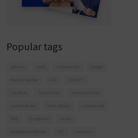
Popular tags
antivirus
audit
Authenticode
badges
browser hijacker
CEH
ChatGPT
Claude AI
Claude Code
controle d'acces
cookies stealer
cyber-attaque
Cybersécurité
EDR
Google Ads
hooks
intelligence artificielle
IOC
Kali Linux