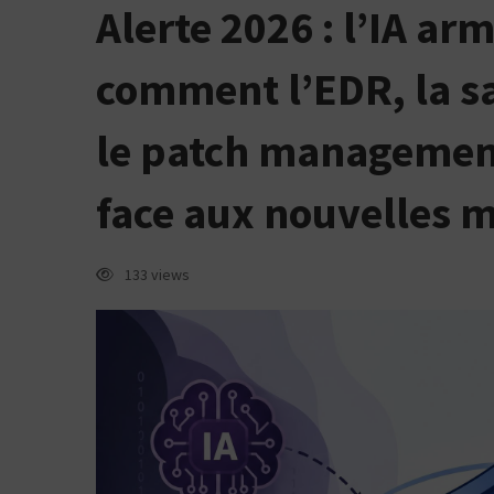
Alerte 2026 : l’IA ar
2026
:
comment l’EDR, la s
l’IA
arme
le patch managemen
les
face aux nouvelles 
hackers
—
133 views
comment
l’EDR,
la
sauvegarde
sécurisée