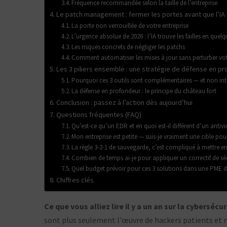
Fréquence recommandée selon la taille de l’entreprise
Le patch management : fermer les portes avant que l’IA 
La porte non verrouillée de votre entreprise
L’urgence absolue de 2026 : l’IA trouve les failles en quel
Les risques concrets de négliger les patchs
Comment automatiser les mises à jour sans perturber votr
Les 3 piliers ensemble : une stratégie de défense en p
Pourquoi ces 3 outils sont complémentaires — et non in
La défense en profondeur : le principe du château fort
Conclusion : passez à l’action dès aujourd’hui
Questions fréquentes (FAQ)
Qu’est-ce qu’un EDR et en quoi est-il différent d’un antivi
Mon entreprise est petite — suis-je vraiment une cible pou
La règle 3-2-1 de sauvegarde, c’est compliqué à mettre en
Combien de temps ai-je pour appliquer un correctif de séc
Quel budget prévoir pour ces 3 solutions dans une PME de
Chiffres clés
Ce que vous alliez lire il y a un an sur la cybersécu
sont plus seulement l'œuvre de hackers patients et m