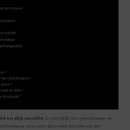
ne les trouve
ques heures
e activité
rofondeur
terchangeables
rus ?
r les cyberattaques ?
 place ?
urité en 2026 ?
 10 salariés ?
rité est déjà obsolète.
En juin 2026, les cyberattaques ne
éthodiques : elles sont désormais pilotées par des