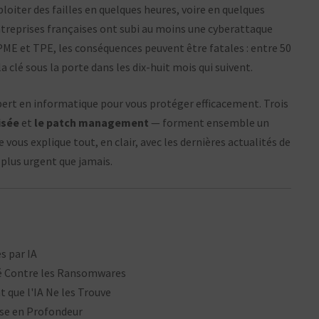
ploiter des failles en quelques heures, voire en quelques
treprises françaises ont subi au moins une cyberattaque
s PME et TPE, les conséquences peuvent être fatales : entre 50
clé sous la porte dans les dix-huit mois qui suivent.
pert en informatique pour vous protéger efficacement. Trois
isée
et
le patch management
— forment ensemble un
vous explique tout, en clair, avec les dernières actualités de
plus urgent que jamais.
s par IA
ité Contre les Ransomwares
 que l'IA Ne les Trouve
nse en Profondeur