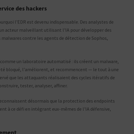
service des hackers
ourquoi l'EDR est devenu indispensable. Des analystes de
 acteur malveillant utilisant l'IA pour développer des
s malwares contre les agents de détection de Sophos,
 comme un laboratoire automatisé : ils créent un malware,
 été bloqué, l'améliorent, et recommencent — le tout à une
rvé que les attaquants réalisaient des cycles itératifs de
struire, tester, analyser, affiner.
 reconnaissent désormais que la protection des endpoints
ent à ce défi en intégrant eux-mêmes de l'IA défensive,
tement