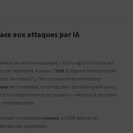
face aux attaques par IA
ux. Un antivirus classique, c'est le vigile à l'entrée qui
est pas répertorié, il passe. L'
EDR
(Endpoint Detection and
les Terminaux"), c'est un système de surveillance
rieur
de l'immeuble, en temps réel : qui ouvre quelle porte,
rieur. Si un comportement est suspect — même si la personne
che immédiatement.
reconnaît les menaces
connues
, un EDR détecte les
jamais vues auparavant.