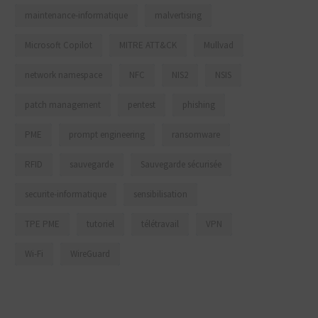
maintenance-informatique
malvertising
Microsoft Copilot
MITRE ATT&CK
Mullvad
network namespace
NFC
NIS2
NSIS
patch management
pentest
phishing
PME
prompt engineering
ransomware
RFID
sauvegarde
Sauvegarde sécurisée
securite-informatique
sensibilisation
TPE PME
tutoriel
télétravail
VPN
Wi-Fi
WireGuard