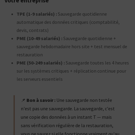
votre entreprise
TPE (1-9 salariés) :
Sauvegarde quotidienne
automatique des données critiques (comptabilité,
devis, contrats)
PME (10-49 salariés) :
Sauvegarde quotidienne +
sauvegarde hebdomadaire hors site + test mensuel de
restauration
PME (50-249 salariés) :
Sauvegarde toutes les 4 heures
sur les systèmes critiques + réplication continue pour
les serveurs essentiels
📌
Bon à savoir :
Une sauvegarde non testée
n'est pas une sauvegarde. La sauvegarde, c'est
une copie des données à un instant T — mais
sans vérification régulière de la restauration,
vous ne saurez si elle fonctionne vraiment qu'au