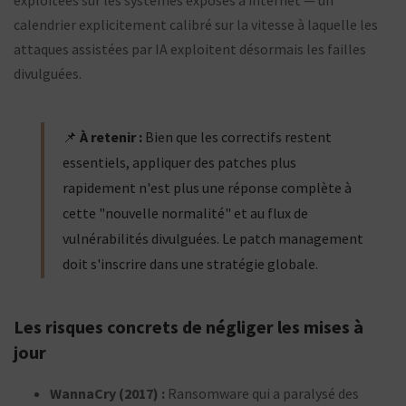
exploitées sur les systèmes exposés à internet — un
calendrier explicitement calibré sur la vitesse à laquelle les
attaques assistées par IA exploitent désormais les failles
divulguées.
📌
À retenir :
Bien que les correctifs restent
essentiels, appliquer des patches plus
rapidement n'est plus une réponse complète à
cette "nouvelle normalité" et au flux de
vulnérabilités divulguées. Le patch management
doit s'inscrire dans une stratégie globale.
Les risques concrets de négliger les mises à
jour
WannaCry (2017) :
Ransomware qui a paralysé des