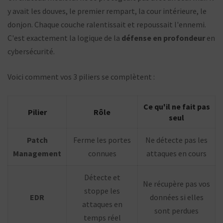
y avait les douves, le premier rempart, la cour intérieure, le
donjon. Chaque couche ralentissait et repoussait l'ennemi.
C'est exactement la logique de la
défense en profondeur
en
cybersécurité.
Voici comment vos 3 piliers se complètent :
Ce qu'il ne fait pas
Pilier
Rôle
seul
Patch
Ferme les portes
Ne détecte pas les
Management
connues
attaques en cours
Détecte et
Ne récupère pas vos
stoppe les
EDR
données si elles
attaques en
sont perdues
temps réel