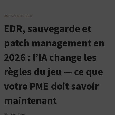
EDR,
UNCATEGORIZED
EDR, sauvegarde et
sauvegarde
et
patch management en
patch
management
2026 : l’IA change les
en
règles du jeu — ce que
2026
:
votre PME doit savoir
l’IA
maintenant
change
les
150 views