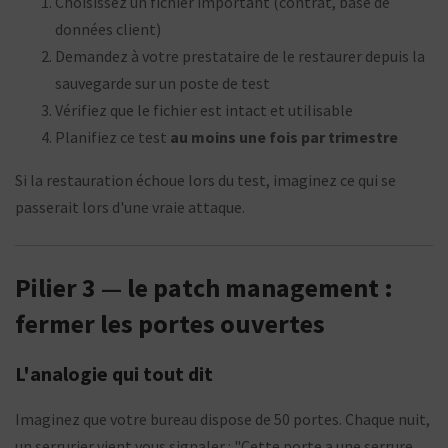
Choisissez un fichier important (contrat, base de
données client)
Demandez à votre prestataire de le restaurer depuis la
sauvegarde sur un poste de test
Vérifiez que le fichier est intact et utilisable
Planifiez ce test
au moins une fois par trimestre
Si la restauration échoue lors du test, imaginez ce qui se
passerait lors d'une vraie attaque.
Pilier 3 — le patch management :
fermer les portes ouvertes
L'analogie qui tout dit
Imaginez que votre bureau dispose de 50 portes. Chaque nuit,
un serrurier vient vous signaler : "Cette porte a une serrure