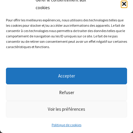
marché 2025-2026)
cookies
🔓
Pour offrir les meilleures expériences, nous utilisons des technologies telles que
+130 vulnérabilités
logicielles nouvelles sont publiées
les cookies pour stocker et/ou accéder aux informations des appareils. Le fait de
chaque jour en 2026
(Source : Communicat IT, 2026)
consentir à ces technologies nous permettra de traiter des données telles que le
comportement de navigation ou les ID uniques sur ce site. Le fait de ne pas
consentir ou de retirer son consentement peut avoir un effet négatif sur certaines
📈
+37 %
d'incidents de sécurité signalés en France au 1er
caractéristiques et fonctions.
trimestre 2026 par rapport à 2025
(Source : RM3A, 2026)
Questions fréquentes (FAQ)
Accepter
Qu'est-ce qu'un EDR et en quoi est-il différent
Refuser
d'un antivirus ?
Voir les préférences
Un antivirus classique fonctionne sur la base d'une liste de
virus connus : il compare chaque fichier à une base de données
Politique de cookies
de menaces répertoriées. Un EDR (Endpoint Detection and