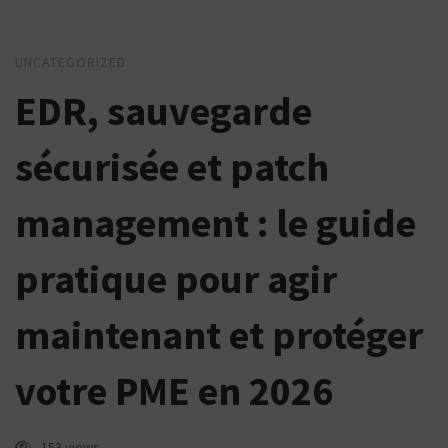
EDR,
UNCATEGORIZED
EDR, sauvegarde
sauvegarde
sécurisée
sécurisée et patch
et
patch
management : le guide
management
pratique pour agir
:
le
maintenant et protéger
guide
votre PME en 2026
pratique
pour
153 views