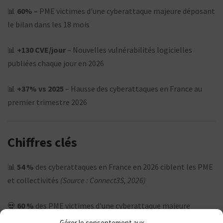
📊
60%
– PME victimes d'une cyberattaque majeure déposant
le bilan dans les 18 mois
📊
+130 CVE/jour
– Nouvelles vulnérabilités logicielles
publiées chaque jour en 2026
📊
+37% vs 2025
– Hausse des cyberattaques en France au
premier trimestre 2026
Chiffres clés
📊
54 %
des cyberattaques en France en 2026 ciblent les PME
et collectivités
(Source : Connect3S, 2026)
💀
60 %
des PME victimes d'une cyberattaque majeure
déposent le bilan dans les 18 mois
(Source : ANSSI / acteurs du
Gérer le consentement aux