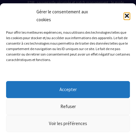
EDR, sauvegarde sécurisée et patch management : le guide
pratique pour protéger votre PME en 2026
Gérer le consentement aux
19 Juin 2026
cookies
Comment de vraies PME ont évité le pire grâce à l'EDR, la
sauvegarde sécurisée et le patch management
Pour offrir les meilleures expériences, nous utilisons des technologies telles que
les cookies pour stocker et/ou accéder aux informations des appareils. Le fait de
19 Juin 2026
consentir à ces technologies nous permettra de traiter des données telles que le
Quand la cybersécurité sauve (ou coule) une PME : 3 histoires
comportement de navigation ou les ID uniques sur ce site. Le fait de ne pas
vraies sur l'EDR, la sauvegarde et le patch management
consentir ou de retirer son consentement peut avoir un effet négatif sur certaines
caractéristiques et fonctions.
18 Juin 2026
ZONE D'INTERVENTION
Accepter
Nice
Monaco
Cannes
Antibes
Grasse
Menton
Valbonne
Mougins
Cagnes-sur-Mer
Toute la France
Refuser
Actions de formation
Voir les préférences