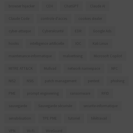
browser hijacker
CEH
ChatGPT
Claude AI
Claude Code
controle d'acces
cookies stealer
cyber-attaque
Cybersécurité
EDR
Google Ads
hooks
intelligence artificielle
IOC
Kali Linux
maintenance-informatique
malvertising
Microsoft Copilot
MITRE ATT&CK
Mullvad
network namespace
NFC
NIS2
NSIS
patch management
pentest
phishing
PME
prompt engineering
ransomware
RFID
sauvegarde
Sauvegarde sécurisée
securite-informatique
sensibilisation
TPE PME
tutoriel
télétravail
VPN
Wi-Fi
WireGuard