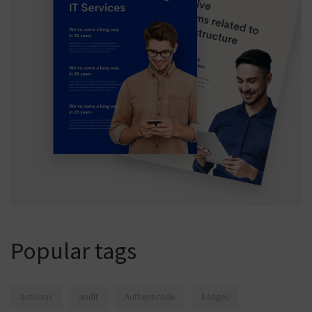
Popular tags
antivirus
audit
Authenticode
badges