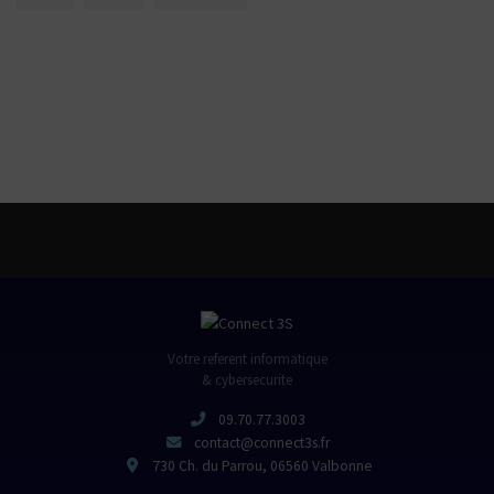
Votre referent informatique
& cybersecurite
09.70.77.3003
contact@connect3s.fr
730 Ch. du Parrou, 06560 Valbonne